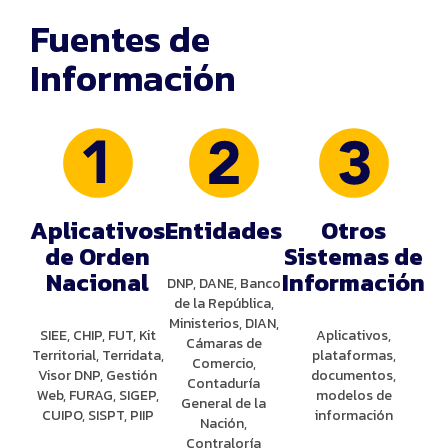
Fuentes de
Información
Aplicativos
Entidades
Otros
de Orden
Sistemas de
Nacional
Información
DNP, DANE, Banco
de la República,
Ministerios, DIAN,
SIEE, CHIP, FUT, Kit
Aplicativos,
Cámaras de
Territorial, Terridata,
plataformas,
Comercio,
Visor DNP, Gestión
documentos,
Contaduría
Web, FURAG, SIGEP,
modelos de
General de la
CUIPO, SISPT, PIIP
información
Nación,
Contraloría