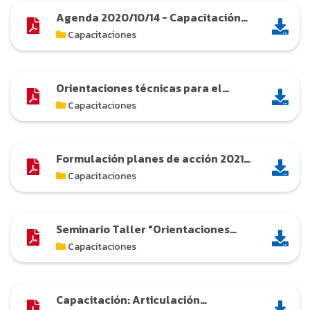
Agenda 2020/10/14 - Capacitación
del Banco de Programas y Proyectos
Capacitaciones
del Departamento
Orientaciones técnicas para el
cargue de información del plan
Capacitaciones
indicativo
Formulación planes de acción 2021
entidades territoriales
Capacitaciones
Seminario Taller "Orientaciones
técnicas para la Planeación
Capacitaciones
Participativa de Inversiones con
cargo al SGR"
Capacitación: Articulación